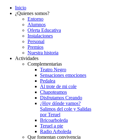
Inicio
¿Quienes somos?
Entorno
Alumnos
Oferta Educativa
Instalaciones
Personal
Premios
Nuestra historia
Actividades
Complementarias
Teatro Negro
Sensaciones emociones
Pedalea
Al trote de mi cole
Chapoteamos
Disfrutamos Creando
¿Hoy dónde vamos?
Salimos del cole y Salidas
por Teruel
Bricoarboleda
Teruel a pie
Radio Arboleda
Que fomentan convivencia