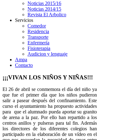
Noticias 2015/16
Noticias 2014/15
Revista El Arbolico
Servicios
Comedor
Residencia
Transporte
Enfermería
Fisioterapia
Audicion y lenguaje
Ampa
Contacto
¡¡¡VIVAN LOS NIÑOS Y NIÑAS!!!
El 26 de abril se conmemora el día del niño ya
que fue el primer día que los niños pudieron
salir a pasear después del confinamiento. Este
curso el ayuntamiento ha propuesto actividades
para que el alumnado pueda aportar su granito
de arena a la paz. Por ello han repartido a los
centros anillos y pulseras para tal fin. Además
los directores de los diferentes colegios han
participado en la elaboración de un vídeo en el
que nos recuerdan la necesidad de crear entre