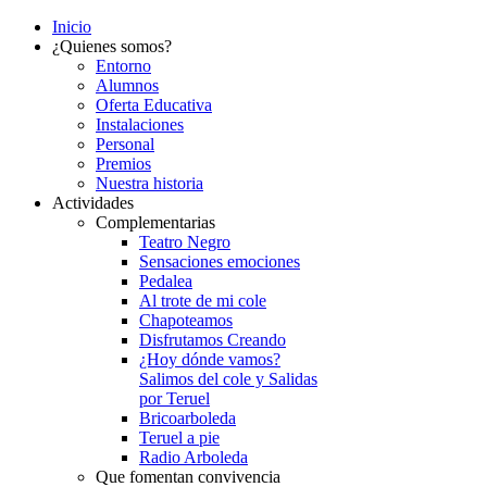
Inicio
¿Quienes somos?
Entorno
Alumnos
Oferta Educativa
Instalaciones
Personal
Premios
Nuestra historia
Actividades
Complementarias
Teatro Negro
Sensaciones emociones
Pedalea
Al trote de mi cole
Chapoteamos
Disfrutamos Creando
¿Hoy dónde vamos?
Salimos del cole y Salidas
por Teruel
Bricoarboleda
Teruel a pie
Radio Arboleda
Que fomentan convivencia