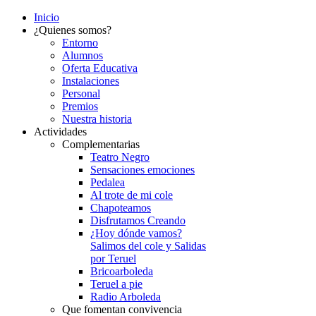
Inicio
¿Quienes somos?
Entorno
Alumnos
Oferta Educativa
Instalaciones
Personal
Premios
Nuestra historia
Actividades
Complementarias
Teatro Negro
Sensaciones emociones
Pedalea
Al trote de mi cole
Chapoteamos
Disfrutamos Creando
¿Hoy dónde vamos?
Salimos del cole y Salidas
por Teruel
Bricoarboleda
Teruel a pie
Radio Arboleda
Que fomentan convivencia