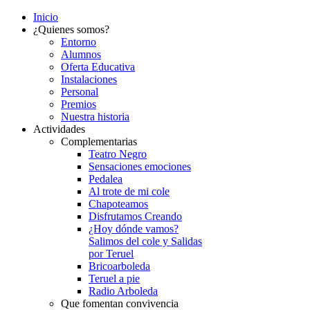
Inicio
¿Quienes somos?
Entorno
Alumnos
Oferta Educativa
Instalaciones
Personal
Premios
Nuestra historia
Actividades
Complementarias
Teatro Negro
Sensaciones emociones
Pedalea
Al trote de mi cole
Chapoteamos
Disfrutamos Creando
¿Hoy dónde vamos?
Salimos del cole y Salidas
por Teruel
Bricoarboleda
Teruel a pie
Radio Arboleda
Que fomentan convivencia